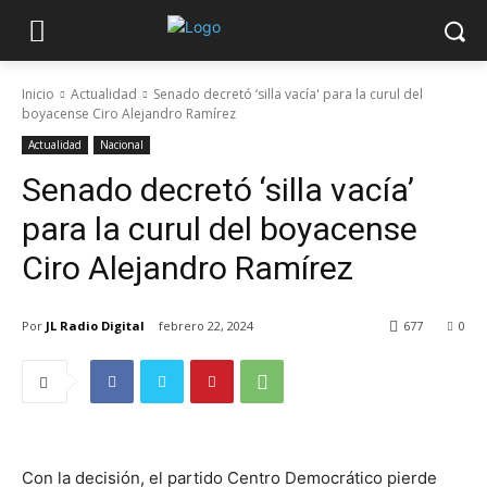
Inicio
Actualidad
Senado decretó ‘silla vacía' para la curul del
boyacense Ciro Alejandro Ramírez
Actualidad
Nacional
Senado decretó ‘silla vacía’
para la curul del boyacense
Ciro Alejandro Ramírez
Por
JL Radio Digital
febrero 22, 2024
677
0
Con la decisión, el partido Centro Democrático pierde