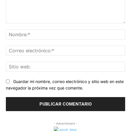
Comentario:
No
Co
ele
Sit
we
Guardar mi nombre, correo electrónico y sitio web en este
navegador la próxima vez que comente.
- Advertisment -