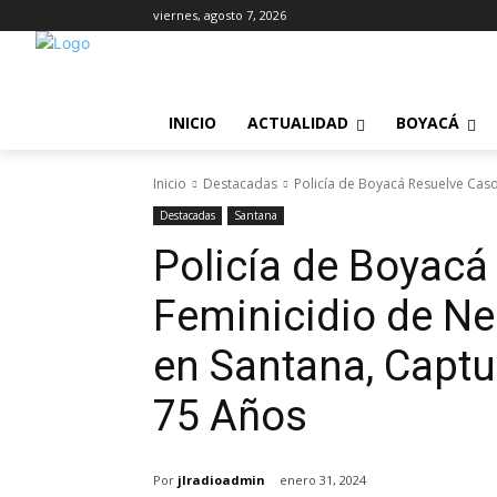
viernes, agosto 7, 2026
INICIO
ACTUALIDAD
BOYACÁ
Inicio
Destacadas
Policía de Boyacá Resuelve Caso
Destacadas
Santana
Policía de Boyacá
Feminicidio de Ne
en Santana, Captu
75 Años
Por
jlradioadmin
enero 31, 2024