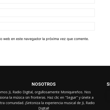
Correo
electróni
Sitio
web:
itio web en este navegador la próxima vez que comente.
NOSOTROS
S
mos JL Radio Digital, orgullosamente Moniquireños. Nos
iona la música sin fronteras. Haz clic en "Seguir" y únete a
tra comunidad. ¡Sintoniza la experiencia musical de JL Radio
Digital!