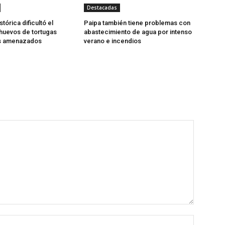
Destacadas
stórica dificultó el
Paipa también tiene problemas con
huevos de tortugas
abastecimiento de agua por intenso
s amenazados
verano e incendios
Nombre: