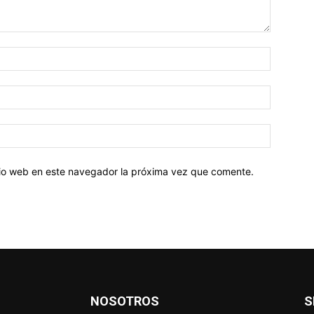
Nombre:
Correo
electróni
Sitio
web:
itio web en este navegador la próxima vez que comente.
NOSOTROS
S