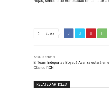
Rojas, símbolo de honestidad en la historia
Cuota
Artículo anterior
El Team Indeportes Boyacá Avanza estará en e
Clásico RCN
RELATED ARTICLES