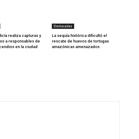
Destacadas
licía realiza capturas y
La sequía histórica dificultó el
s a responsables de
rescate de huevos de tortugas
cendios en la ciudad
amazónicas amenazados