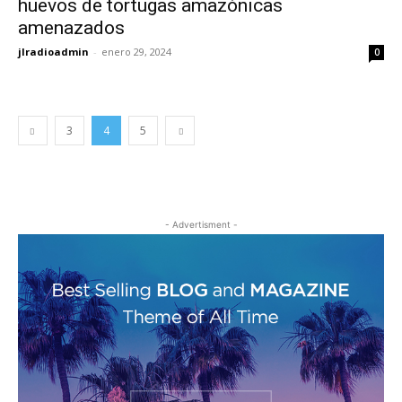
huevos de tortugas amazónicas
amenazados
jlradioadmin
-
enero 29, 2024
0
3
4
5
- Advertisment -