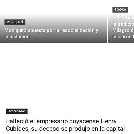
BOYACÁ
Este prim
MONIQUIRÁ
la tradici
Moniquirá apuesta por la resocialización y
Milagro d
la inclusión
iniciaron l
Destacadas
Falleció el empresario boyacense Henry
Cubides, su deceso se produjo en la capital